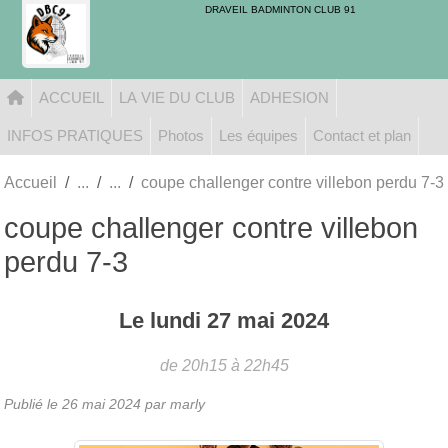
Panneau de gestion des cookies
DRAVEIL BADMINTON CLUB 91
ACCUEIL
LA VIE DU CLUB
ADHESION
INFOS PRATIQUES
Photos
Les équipes
Contact et plan
Accueil
coupe challenger contre villebon perdu 7-3
coupe challenger contre villebon
perdu 7-3
Le
lundi
27
mai
2024
de 20h15 à 22h45
Publié le
26 mai 2024
par marly