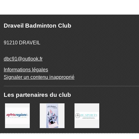
Draveil Badminton Club
91210
DRAVEIL
dbc91@outlook.fr
Informations légales
Signaler un contenu inapproprié
Les partenaires du club