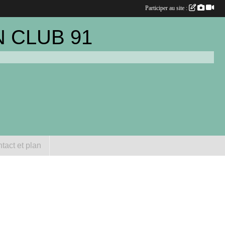
Participer au site :
 CLUB 91
tact et plan