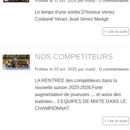
Publiée le
11 oct. 2025
par
marly
-
0
commentaires
Le temps d'une soirée D'horreur Venez
Costumé Venez Joué Venez Mangé
Lire la suite
NOS COMPETITEURS
Publiée le
03 oct. 2025
par
marly
-
0
commentaires
LA RENTREE des compétiteurs dans la
nouvelle saison 2025-2026 Forte
augmentation de joueuses .... et aussi des
badistes... 3 EQUIPES DE MIXTE DANS LE
CHAMPIONNAT
Lire la suite